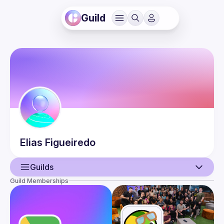
Guild
Elias
Figueiredo
Guilds
Guild Memberships
User
Events