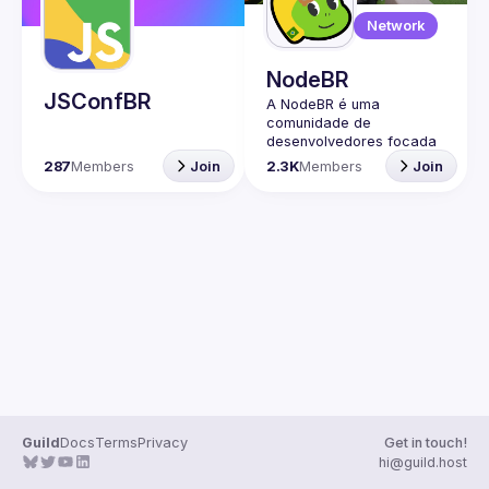
Guilds
Network
NodeBR
JSConfBR
A NodeBR é uma 
comunidade de 
desenvolvedores focada 
na linguagem de 
287
Members
Join
2.3K
Members
Join
programação JavaScript 
e no ambiente de 
execução Node.js. Ela foi 
criada com o objetivo de 
reunir programadores 
brasileiros interessados 
em compartilhar 
conhecimentos, trocar 
experiências e fortalecer 
a comunidade de 
desenvolvedores em 
torno dessas tecnologias. 
🟢 Faça parte da nossa 
comunidade no Discord ->
Guild
Docs
Terms
Privacy
Get in touch!
https://discord.gg/rbNpcC
hi@guild.host
u4