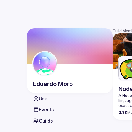
Guild Mem
Eduardo
Moro
Nod
A Node
User
lingua
execuçã
Events
program
2.3K
M
conheci
Guilds
🟢 Faç
https:/