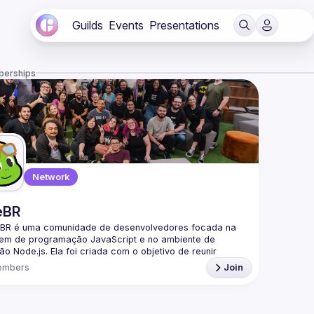
Guilds
Events
Presentations
berships
Network
eBR
BR é uma comunidade de desenvolvedores focada na 
gem de programação JavaScript e no ambiente de 
o Node.js. Ela foi criada com o objetivo de reunir 
adores brasileiros interessados em compartilhar 
embers
Join
mentos, trocar experiências e fortalecer a comunidade 
a parte da nossa comunidade no Discord ->
/discord.gg/rbNpcCu4