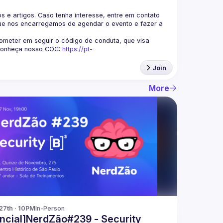
s e artigos. Caso tenha interesse, entre em contato 
ue nos encarregamos de agendar o evento e fazer a 
eter em seguir o código de conduta, que visa 
Conheça nosso COC: 
https://pt-
Join
More
27th · 10PM
In-Person
ncial]NerdZão#239 - Security