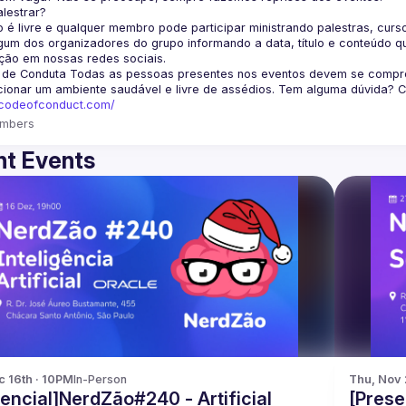
lestrar?
 é livre e qualquer membro pode participar ministrando palestras, curso
um dos organizadores do grupo informando a data, título e conteúdo q
ção em nossas redes sociais.
 de Conduta
 Todas as pessoas presentes nos eventos devem se comprom
cionar um ambiente saudável e livre de assédios. Tem alguma dúvida? 
fcodeofconduct.com/
mbers
t Events
c 16th · 10PM
In-Person
Thu, Nov 
encial]NerdZão#240 - Artificial
[Prese