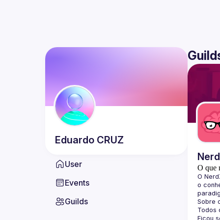
Guild
Eduardo
CRUZ
Ner
User
O que 
O 
Nerd
Events
o conhe
paradi
Guilds
Sobre 
Todos o
Ficou 