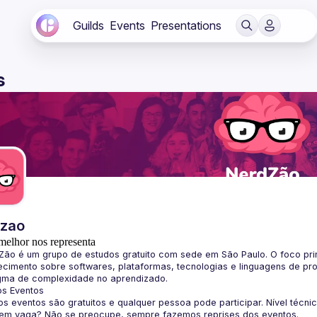
Guilds
Events
Presentations
s
dzao
melhor nos representa
Zão
 é um grupo de estudos gratuito com sede em São Paulo. O foco pri
cimento sobre softwares, plataformas, tecnologias e linguagens de pr
gma de complexidade no aprendizado.
os Eventos
s eventos são gratuitos e qualquer pessoa pode participar. Nível técni
sem vaga? Não se preocupe, sempre fazemos reprises dos eventos.