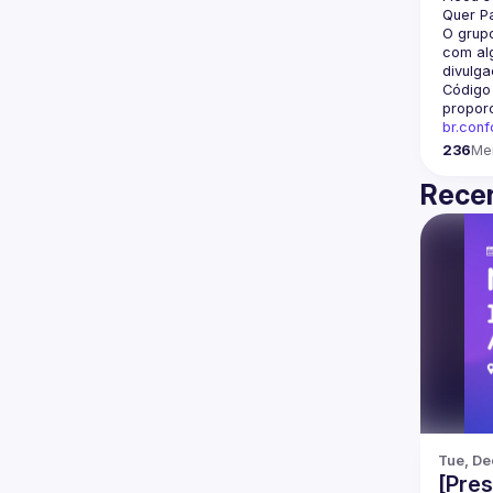
Quer Pa
O grupo
com alg
divulga
Código
propor
br.con
236
Me
Recen
Tue, De
[Pres