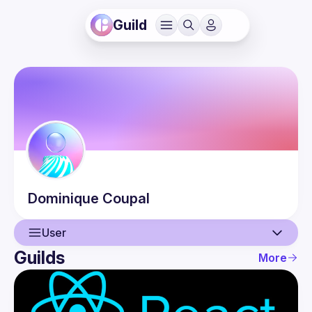
Guild
Dominique
Coupal
User
Guilds
More
User
Guilds