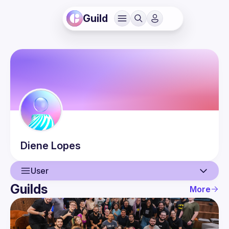
Guild
Diene
Lopes
User
Guilds
More
User
Events