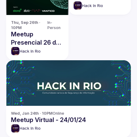
Maio -
Hack In Rio
Universidade
Veiga de Almeida
Thu, Sep 26th · 
In-
10PM
Person
/ Campus Tijuca
Meetup
Presencial 26 de
Setembro - Hack
Hack In Rio
In Rio
Wed, Jan 24th · 10PM
Online
Meetup Virtual - 24/01/24
Hack In Rio