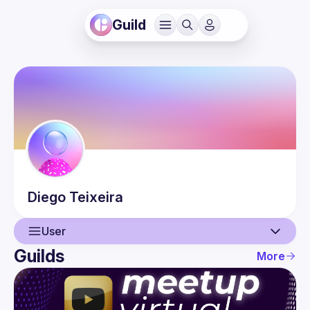
Guild
Diego
Teixeira
User
Guilds
More
User
Events