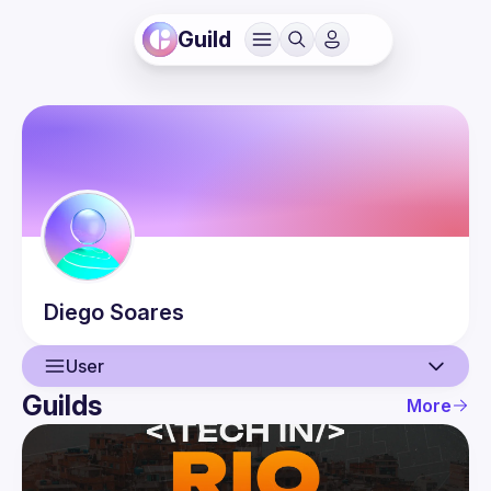
Guild
Diego
Soares
User
Guilds
More
User
Events