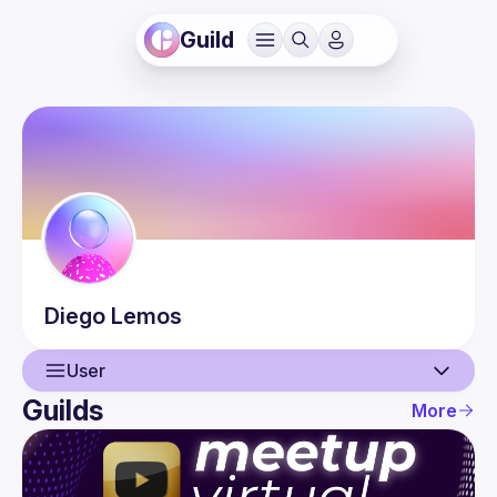
Guild
Diego
Lemos
User
Guilds
More
User
Events