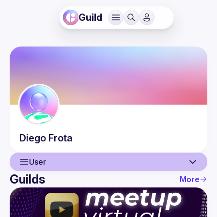
Guild
Diego
Frota
User
Guilds
More
User
Events