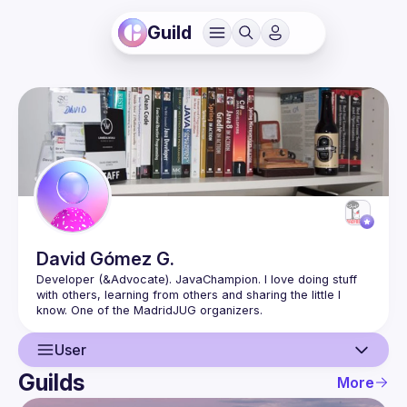
Guild
David
Gómez G.
Developer (&Advocate). JavaChampion. I love doing stuff 
with others, learning from others and sharing the little I 
User
Guilds
More
User