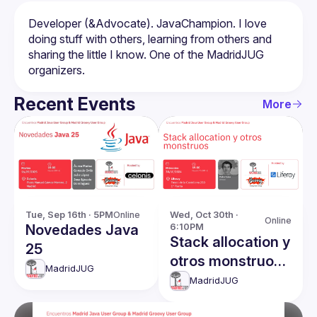
Developer (&Advocate). JavaChampion. I love 
doing stuff with others, learning from others and 
sharing the little I know. One of the MadridJUG 
Recent Events
More
Tue, Sep 16th · 5PM
Online
Wed, Oct 30th · 
Online
Novedades Java
6:10PM
Stack allocation y
25
otros monstruos
MadridJUG
[Streaming]
MadridJUG