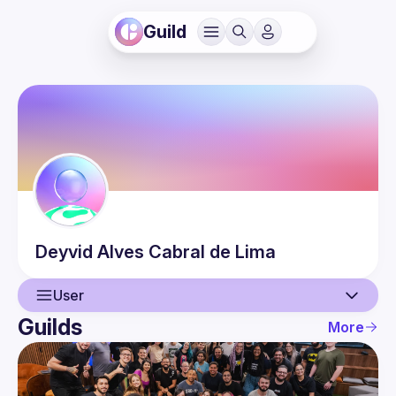
Guild
Deyvid
Alves Cabral de Lima
User
Guilds
More
User
Events