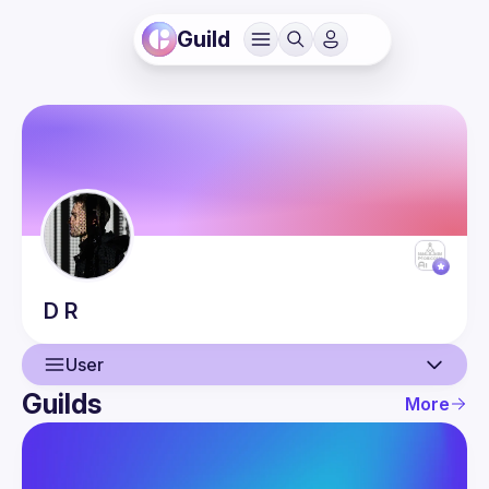
Guild
D
R
User
Guilds
More
User
Events