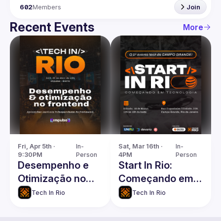
602
Members
Join
Recent Events
More
Fri, Apr 5th · 
In-
Sat, Mar 16th · 
In-
9:30PM
Person
4PM
Person
Desempenho e
Start In Rio:
Otimização no
Começando em
Frontend
Tecnologia
Tech In Rio
Tech In Rio