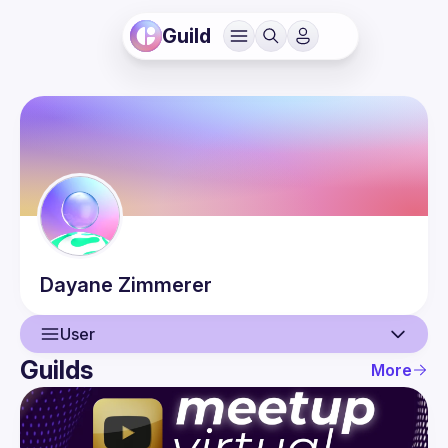
Guild
Dayane
Zimmerer
User
Guilds
More
User
Events