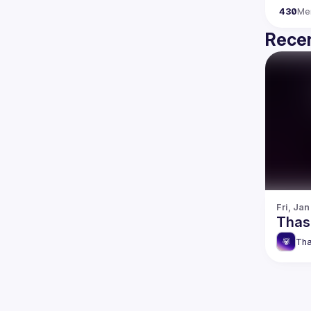
430
Me
Recen
Fri, Jan
Thas
Tha