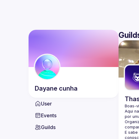
Guild
Dayane
cunha
Thas
User
Boas-v
Aqui n
Events
por uma
Organi
Guilds
compar
E sabe
conosc