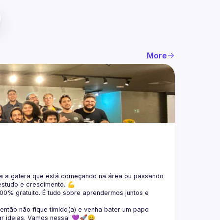
More
 a galera que está 
começando na área ou passando 
estudo e crescimento. 💪
100% gratuito.
 É tudo sobre aprendermos juntos e 
 então não fique tímido(a) e venha bater um papo 
ar ideias. Vamos nessa! 💜🚀😄