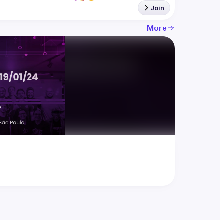
Join
More