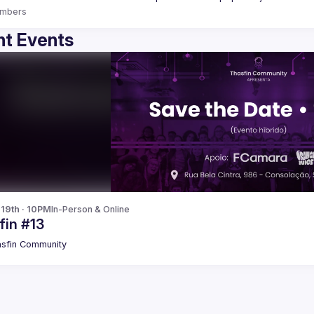
mbers
t Events
 19th · 10PM
In-Person & Online
fin #13
sfin Community