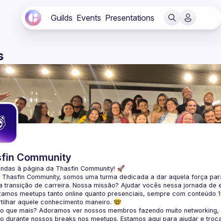
Guilds
Events
Presentations
s
fin Community
indas à página da 
Thasfin Community
! 🚀
a Thasfin Community, somos uma turma dedicada a dar aquela força para
 transição de carreira
. Nossa missão? Ajudar vocês nessa jornada de 
zamos 
meetups tanto online quanto presenciais
, sempre com conteúdo 
tilhar aquele conhecimento maneiro. 🤓
 o que mais? Adoramos ver nossos membros fazendo muito 
networking
,
o durante nossos breaks nos meetups. Estamos aqui para ajudar e troc