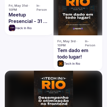
Fri, May 31st · 
In-
10PM
Person
Meetup
Presencial - 31 de
Maio -
Hack In Rio
Universidade
Veiga de Almeida
Fri, May 3rd · 
In-
10PM
Person
/ Campus Tijuca
Tem dado em
todo lugar!
Tech In Rio