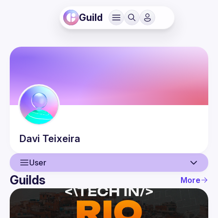
Guild
Davi
Teixeira
User
Guilds
More
User
Events