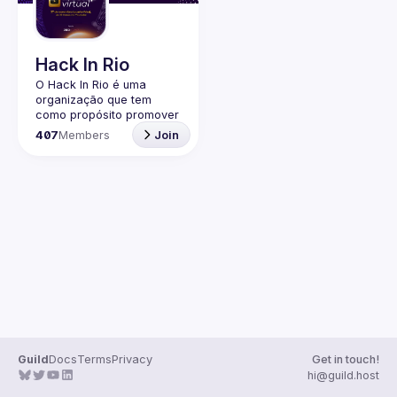
Guilds
Hack In Rio
O Hack In Rio é uma 
organização que tem 
como propósito promover 
o desenvolvimento de 
407
Members
Join
uma comunidade local 
sobre Segurança da 
Informação, por meio da 
realização de encontros 
entre entusiastas, 
profissionais da área e 
Guild
Docs
Terms
Privacy
Get in touch!
hi@guild.host