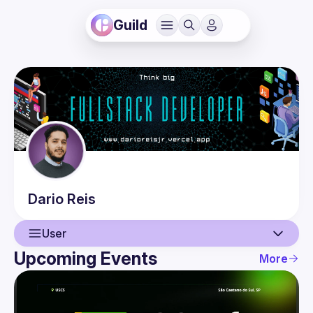
Guild
Dario
Reis
User
Upcoming Events
More
User
Events