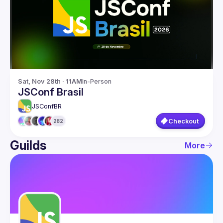
Guilds
Sat, Nov 28th · 11AM
In-Person
JSConf Brasil
JSConfBR
Checkout
282
Guilds
More