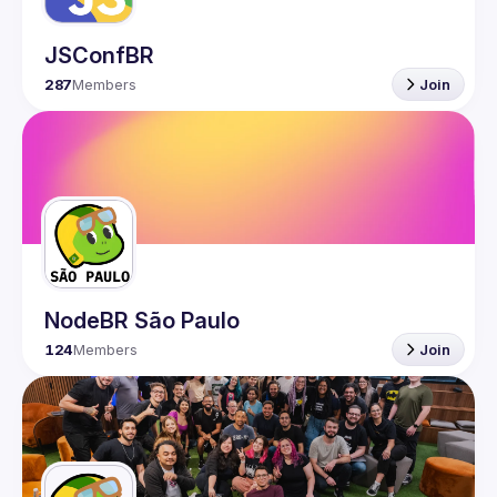
JSConfBR
287
Members
Join
NodeBR São Paulo
124
Members
Join