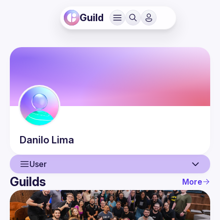
Guild
Danilo
Lima
User
Guilds
More
User
Events