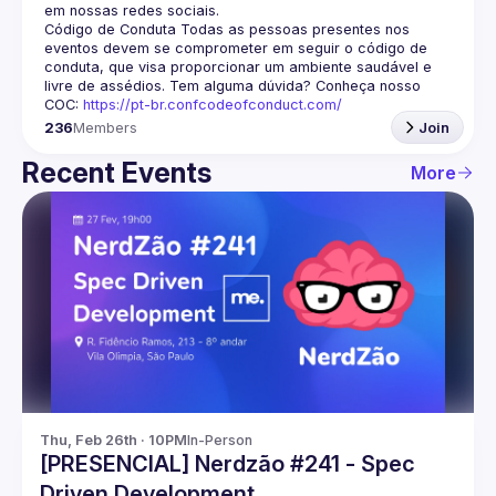
em nossas redes sociais.
Código de Conduta
 Todas as pessoas presentes nos 
eventos devem se comprometer em seguir o código de 
conduta, que visa proporcionar um ambiente saudável e 
livre de assédios. Tem alguma dúvida? Conheça nosso 
COC: 
https://pt-br.confcodeofconduct.com/
236
Members
Join
Recent Events
More
Thu, Feb 26th · 10PM
In-Person
[PRESENCIAL] Nerdzão #241 - Spec
Driven Development