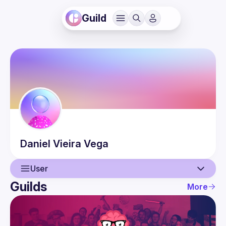
Guild
Daniel
Vieira Vega
User
Guilds
More
User
Events