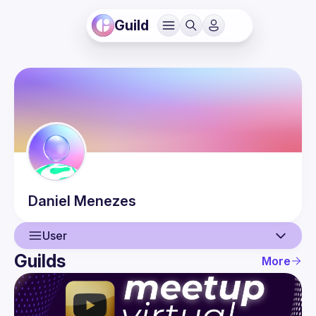
Guild
Daniel
Menezes
User
Guilds
More
User
Events