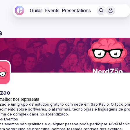
Guilds
Events
Presentations
s
dzao
melhor nos representa
Zão
 é um grupo de estudos gratuito com sede em São Paulo. O foco pri
cimento sobre softwares, plataformas, tecnologias e linguagens de pr
gma de complexidade no aprendizado.
os Eventos
s eventos são gratuitos e qualquer pessoa pode participar. Nível técni
sem vaga? Não se preocupe, sempre fazemos reprises dos eventos.