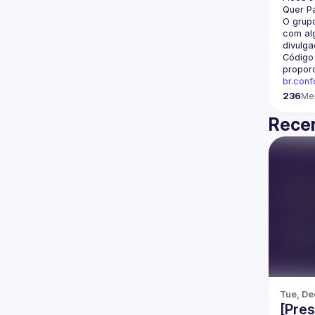
Quer Pa
O grupo
com alg
divulga
Código
propor
br.con
236
Me
Recen
Tue, De
[Pres