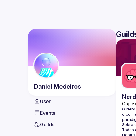
Guild
Daniel
Medeiros
Ner
User
O que 
O 
Nerd
Events
o conhe
paradi
Guilds
Sobre 
Todos o
Ficou 