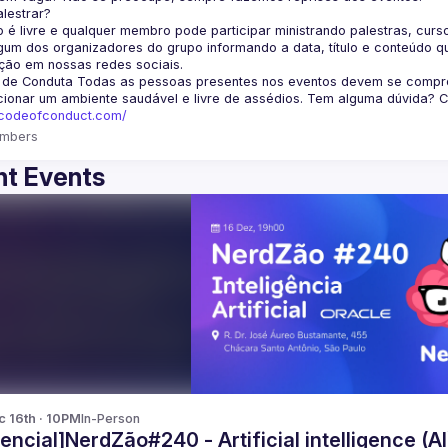
lestrar?
 é livre e qualquer membro pode participar ministrando palestras, curso
um dos organizadores do grupo informando a data, título e conteúdo q
ção em nossas redes sociais.
 de Conduta
 Todas as pessoas presentes nos eventos devem se comprom
cionar um ambiente saudável e livre de assédios. Tem alguma dúvida? 
fcodeofconduct.com/
mbers
t Events
c 16th · 10PM
In-Person
encial]NerdZão#240 - Artificial intelligence (AI