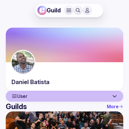
Guild
Daniel
Batista
User
Guilds
More
User
Events