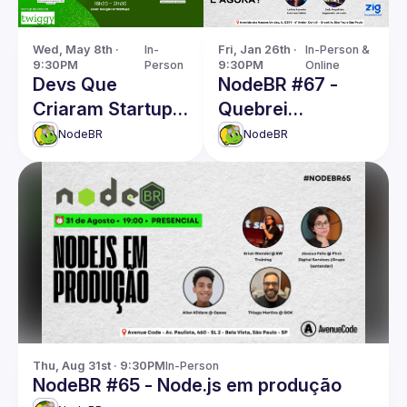
Wed, May 8th · 
In-
Fri, Jan 26th · 
In-Person & 
9:30PM
Person
9:30PM
Online
Devs Que
NodeBR #67 -
Criaram Startups
Quebrei
🚀
produção! E
NodeBR
NodeBR
agora?
Thu, Aug 31st · 9:30PM
In-Person
NodeBR #65 - Node.js em produção