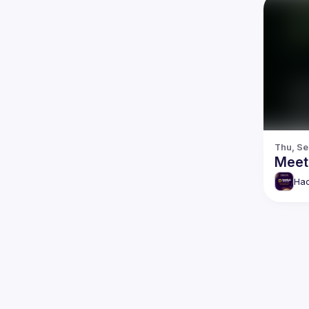
Thu, Se
Meet
Hac