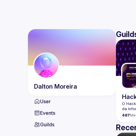
Guild
Dalton
Moreira
Hack
User
O Hack
Events
407
Me
Guilds
Recen