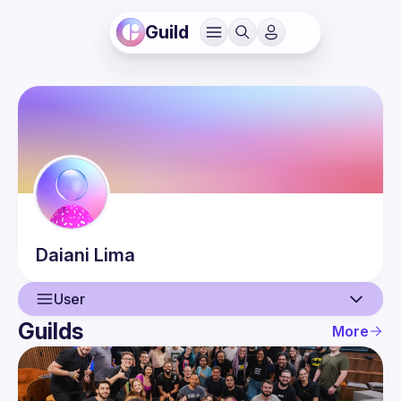
Guild
Daiani
Lima
User
Guilds
More
User
Events