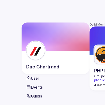
Guild Mem
Dac
Chartrand
PHP 
Groupe 
User
phpque
47
Mem
Events
Guilds