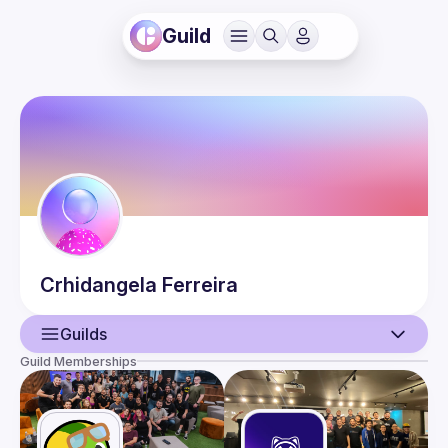
Guild
Crhidangela
Ferreira
Guilds
Guild Memberships
User
Events