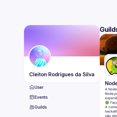
Guild
Cleiton
Rodrigues da Silva
Nod
User
A Node
Node.js
Events
🟢 Faç
Guilds
A comun
hackath