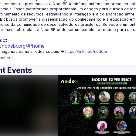
os encontros presenciais, a NodeBR também mantém uma presença online
ociais. Essas plataformas proporcionam um espaço para a troca de idei
BR busca promover a disseminação do conhecimento e a educação em Jav
ento da comunidade de desenvolvedores brasileiros. Se você é um entu
r mais sobre elas, a NodeBR pode ser um excelente recurso para se env
ite:
://nodebr.org/#/home
 siga nas demais redes sociais -> 
https://linktr.ee/nodebr
embers
t Events