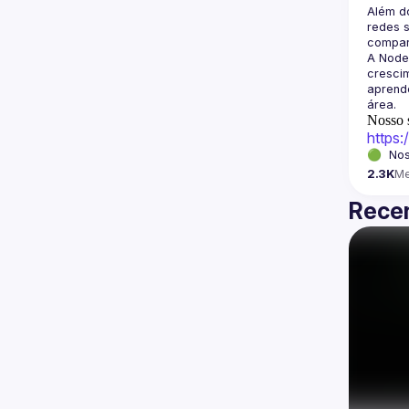
Além d
redes s
A Node
crescim
aprende
Nosso s
https
🟢  Nos
2.3K
M
Recen