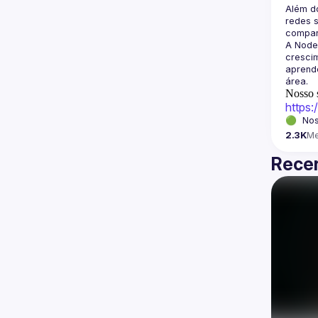
Além d
redes s
A Node
crescim
aprende
Nosso s
https
🟢  Nos
2.3K
M
Recen