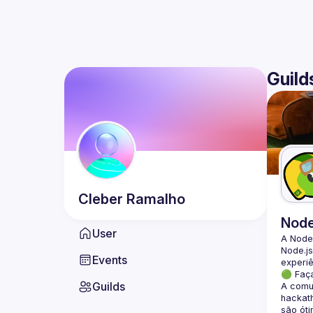
Guild
Cleber
Ramalho
Nod
User
A Node
Node.js
Events
🟢 Faç
Guilds
A comun
hackath