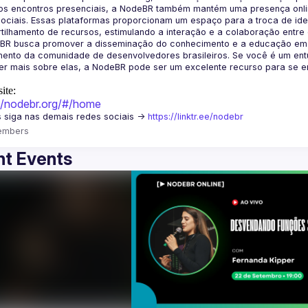
os encontros presenciais, a NodeBR também mantém uma presença online
ociais. Essas plataformas proporcionam um espaço para a troca de idei
BR busca promover a disseminação do conhecimento e a educação em Jav
ento da comunidade de desenvolvedores brasileiros. Se você é um entu
r mais sobre elas, a NodeBR pode ser um excelente recurso para se env
ite:
://nodebr.org/#/home
 siga nas demais redes sociais -> 
https://linktr.ee/nodebr
embers
t Events