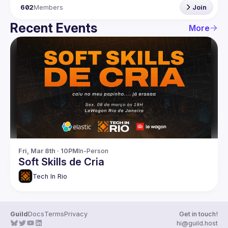
602
Members
Join
Recent Events
More
Fri, Mar 8th · 10PM
In-Person
Soft Skills de Cria
Tech In Rio
Guild
Docs
Terms
Privacy
Get in touch!
hi@guild.host