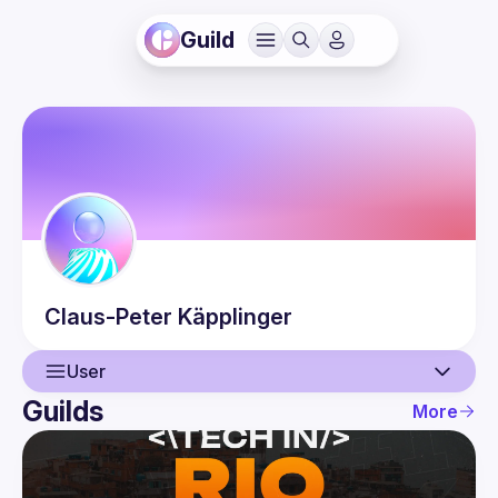
Guild
Claus-Peter
Käpplinger
User
Guilds
More
User
Events