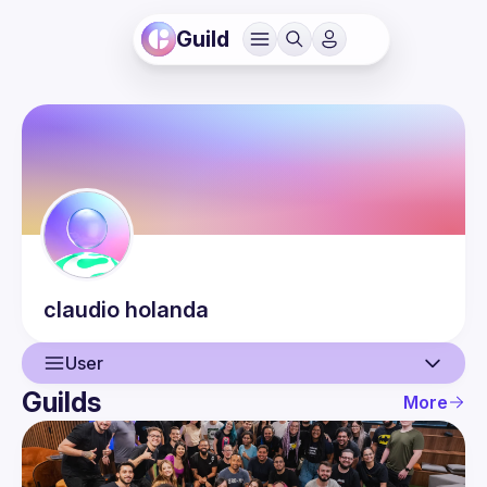
Guild
claudio
holanda
User
Guilds
More
User
Events