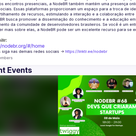
os encontros presenciais, a NodeBR também mantém uma presença online
ociais. Essas plataformas proporcionam um espaço para a troca de idei
BR busca promover a disseminação do conhecimento e a educação em Jav
ento da comunidade de desenvolvedores brasileiros. Se você é um entu
r mais sobre elas, a NodeBR pode ser um excelente recurso para se env
ite:
://nodebr.org/#/home
 siga nas demais redes sociais -> 
https://linktr.ee/nodebr
embers
t Events