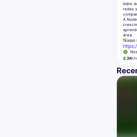
Além d
redes s
A Node
crescim
aprende
Nosso s
https
🟢  Nos
2.3K
M
Recen