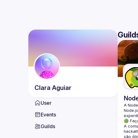
Guild
Clara
Aguiar
Nod
User
A Node
Node.js
Events
🟢 Faç
Guilds
A comun
hackath