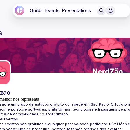
Guilds
Events
Presentations
s
dzao
melhor nos representa
Zão
 é um grupo de estudos gratuito com sede em São Paulo. O foco pri
cimento sobre softwares, plataformas, tecnologias e linguagens de pr
gma de complexidade no aprendizado.
os Eventos
s eventos são gratuitos e qualquer pessoa pode participar. Nível técni
sem vaga? Não se preocupe, sempre fazemos reprises dos eventos.