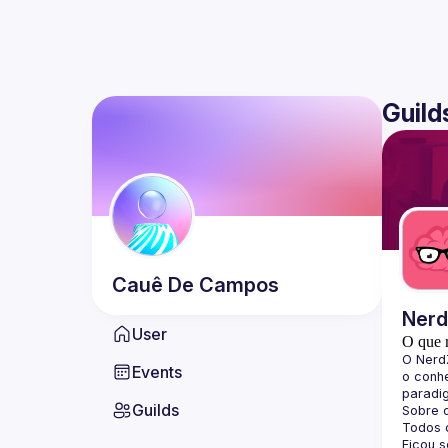
Guild
Cauê
De Campos
Ner
User
O que 
O 
Nerd
Events
o conhe
paradi
Guilds
Sobre 
Todos o
Ficou 