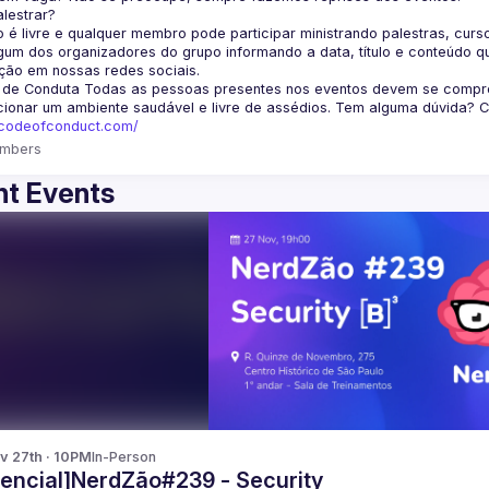
lestrar?
 é livre e qualquer membro pode participar ministrando palestras, curso
um dos organizadores do grupo informando a data, título e conteúdo q
ção em nossas redes sociais.
 de Conduta
 Todas as pessoas presentes nos eventos devem se comprom
cionar um ambiente saudável e livre de assédios. Tem alguma dúvida? 
fcodeofconduct.com/
mbers
t Events
v 27th · 10PM
In-Person
sencial]NerdZão#239 - Security