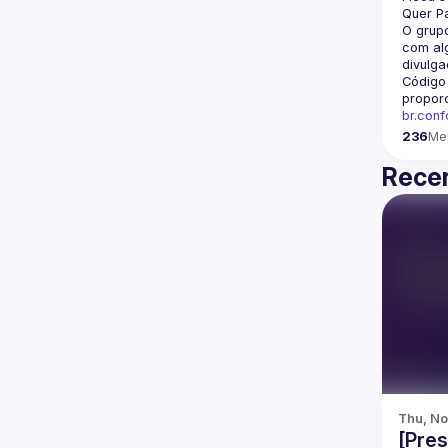
Quer Pa
O grupo
com alg
divulga
Código
propor
br.con
236
Me
Recen
Thu, No
[Pre