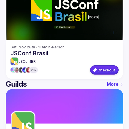
Guilds
Sat, Nov 28th · 11AM
In-Person
JSConf Brasil
JSConfBR
Checkout
282
Guilds
More