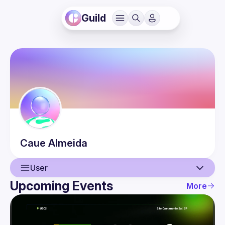
Guild
Caue
Almeida
User
Upcoming Events
More
User
Events