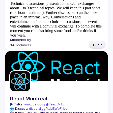
Technical discussions
: presentation and/or exchanges
about 1 to 3 technical topics. We will keep this part short
(one hour maximum). Further discussions can then take
place in an informal way.
Conversations and
entertainment
: after the technical discussions, the event
will continue with a convivial exchange. To complete this
moment you can also bring some food and/or drinks if
you wish.
148
Members
Join
React Montréal
▶️ 
Talks: 
youtube.com/@ReactMTL
👥 Discuss: 
discord.gg/kddEWbFhbc
🇬🇧 If you work or want to learn React or React Native, this 