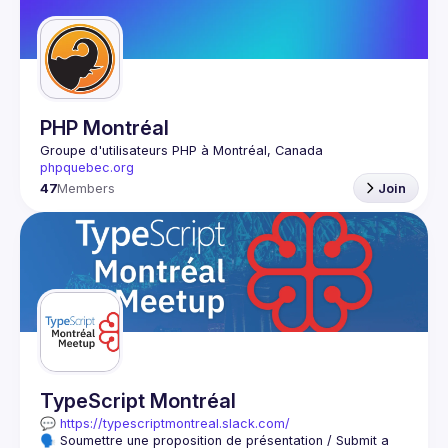
Guilds
PHP Montréal
Groupe d'utilisateurs PHP à Montréal, Canada
phpquebec.org
47
Members
Join
TypeScript Montréal
💬 
https://typescriptmontreal.slack.com/
🗣️ Soumettre une proposition de présentation / Submit a 