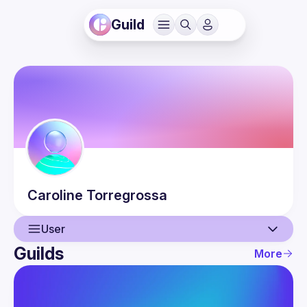
Guild
Caroline
Torregrossa
User
Guilds
More
User
Events