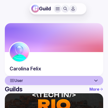
Guild
Carolina
Felix
User
Guilds
More
User
Events