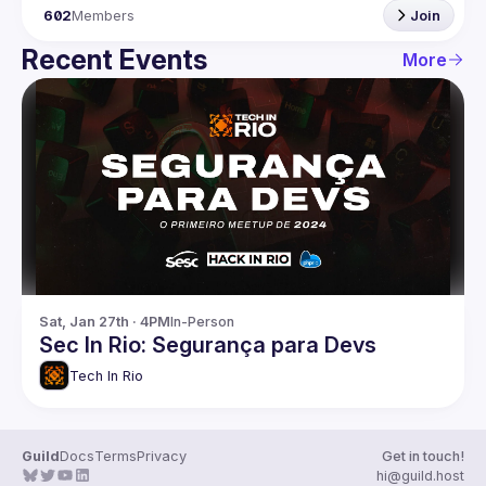
602
Members
Join
Recent Events
More
Sat, Jan 27th · 4PM
In-Person
Sec In Rio: Segurança para Devs
Tech In Rio
Guild
Docs
Terms
Privacy
Get in touch!
hi@guild.host