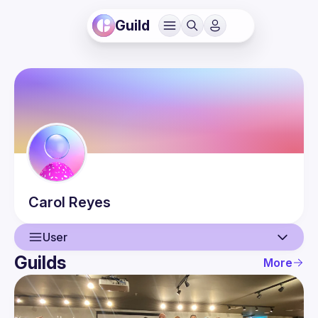
Guild
Carol
Reyes
User
Guilds
More
User
Events