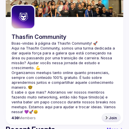
Guilds
Thasfin Community
Boas-vindas à página da 
Thasfin Community
! 🚀
Aqui na Thasfin Community, somos uma turma dedicada a 
dar aquela força para a galera que está 
começando na 
área ou passando por uma transição de carreira
. Nossa 
missão? Ajudar vocês nessa jornada de estudo e 
crescimento. 💪
Organizamos 
meetups tanto online quanto presenciais
, 
sempre com conteúdo 
100% gratuito.
 É tudo sobre 
aprendermos juntos e compartilhar aquele conhecimento 
maneiro. 🤓
E sabe o que mais? Adoramos ver nossos membros 
fazendo muito 
networking
, então não fique tímido(a) e 
venha bater um papo conosco durante nossos breaks nos 
meetups. Estamos aqui para ajudar e trocar ideias. Vamos 
nessa! 💜🚀😄
430
Members
Join