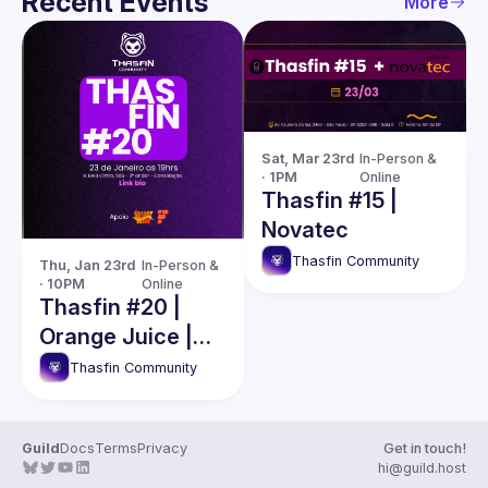
Recent Events
More
Sat, Mar 23rd 
In-Person & 
· 1PM
Online
Thasfin #15 |
Novatec
Thasfin Community
Thu, Jan 23rd 
In-Person & 
· 10PM
Online
Thasfin #20 |
Orange Juice |
Fcamara
Thasfin Community
Guild
Docs
Terms
Privacy
Get in touch!
hi@guild.host