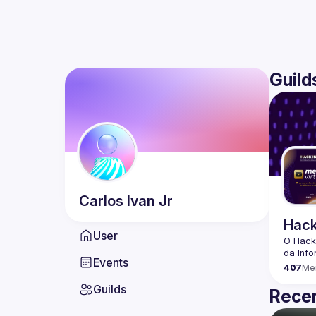
Guild
Carlos
Ivan Jr
Hack
User
O Hack
Events
407
Me
Guilds
Recen