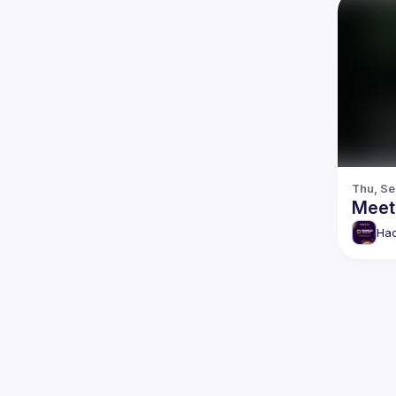
Thu, Se
Meet
Hac