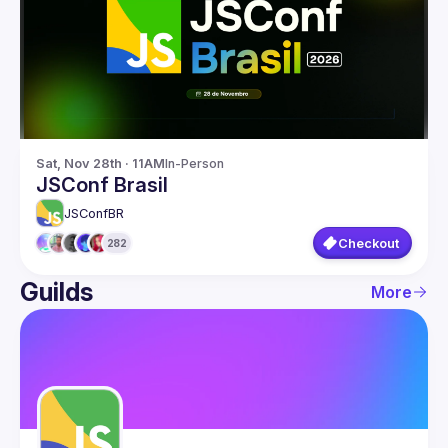
Guilds
Sat, Nov 28th · 11AM
In-Person
JSConf Brasil
JSConfBR
Checkout
282
Guilds
More