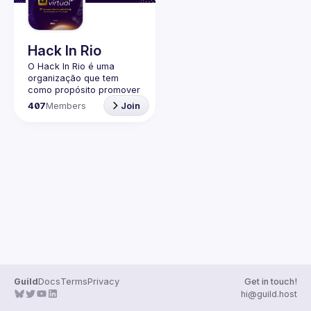
Guilds
Hack In Rio
O Hack In Rio é uma 
organização que tem 
como propósito promover 
o desenvolvimento de 
407
Members
Join
uma comunidade local 
sobre Segurança da 
Informação, por meio da 
realização de encontros 
entre entusiastas, 
profissionais da área e 
Guild
Docs
Terms
Privacy
Get in touch!
hi@guild.host