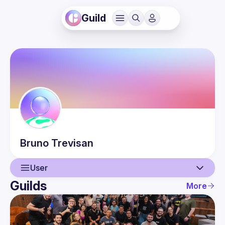
Guild
Bruno
Trevisan
User
Guilds
More
User
Events