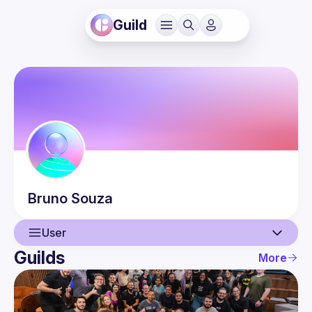
Guild
Bruno
Souza
User
Guilds
More
User
Events