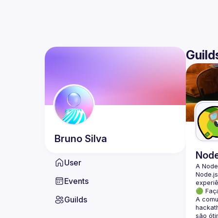
Guild
Bruno
Silva
Nod
User
A Node
Node.js
Events
🟢 Faç
Guilds
A comun
hackath