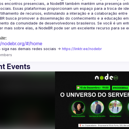
os encontros presenciais, a NodeBR também mantém uma presença online
ociais. Essas plataformas proporcionam um espaço para a troca de idei
BR busca promover a disseminação do conhecimento e a educação em Jav
ento da comunidade de desenvolvedores brasileiros. Se você é um entu
r mais sobre elas, a NodeBR pode ser um excelente recurso para se env
ite:
://nodebr.org/#/home
 siga nas demais redes sociais -> 
https://linktr.ee/nodebr
embers
t Events