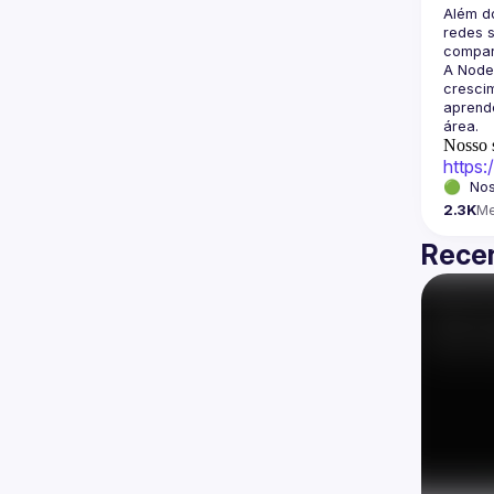
Além d
redes s
A Node
crescim
aprende
Nosso s
https
🟢  Nos
2.3K
M
Recen