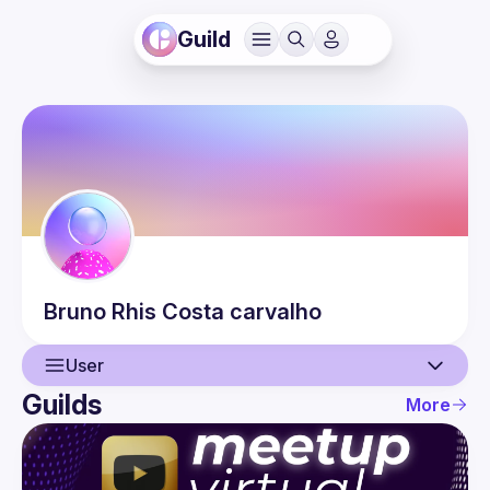
Guild
Bruno
Rhis Costa carvalho
User
Guilds
More
User
Events