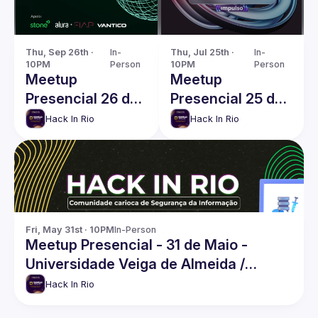
Thu, Sep 26th · 
In-
Thu, Jul 25th · 
In-
10PM
Person
10PM
Person
Meetup
Meetup
Presencial 26 de
Presencial 25 de
Setembro - Hack
Julho - Hack In
Hack In Rio
Hack In Rio
In Rio
Rio
Fri, May 31st · 10PM
In-Person
Meetup Presencial - 31 de Maio -
Universidade Veiga de Almeida /
Campus Tijuca
Hack In Rio