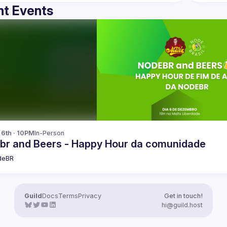
t Events
 6th · 10PM
In-Person
br and Beers - Happy Hour da comunidade
deBR
Guild
Docs
Terms
Privacy
Get in touch!
hi@guild.host