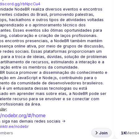
/discord.gg/rbNpcCu4
nidade NodeBR realiza diversos eventos e encontros 
rentes cidades do Brasil, promovendo palestras, 
ps, hackathons e outros tipos de atividades voltadas 
aprendizado e o aprimoramento técnico dos 
pantes. Esses eventos são ótimas oportunidades para 
os encontros presenciais, a NodeBR também mantém 
sença online ativa, por meio de grupos de discussão, 
e redes sociais. Essas plataformas proporcionam um 
para a troca de ideias, dúvidas, solução de problemas 
rtilhamento de recursos, estimulando a interação e a 
BR busca promover a disseminação do conhecimento e 
ção em JavaScript e Node.js, contribuindo para o 
ento da comunidade de desenvolvedores brasileiros. 
 é um entusiasta dessas tecnologias ou está 
ssado em aprender mais sobre elas, a NodeBR pode ser 
lente recurso para se envolver e se conectar com 
ite:
://nodebr.org/#/home
🟢  Nos siga nas demais redes sociais -> 
/linktr.ee/nodebr
embers
Join
1K
Membe