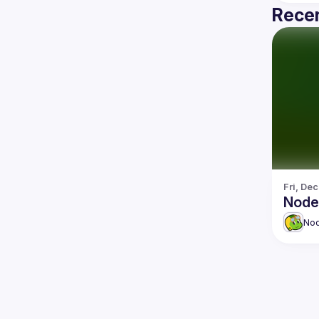
Recen
Fri, Dec
Node
No