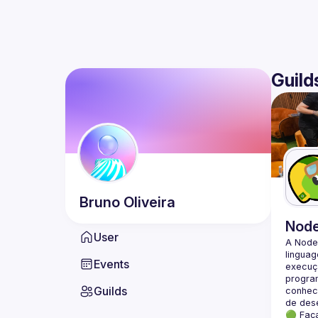
Guild
Bruno
Oliveira
Nod
User
A Node
lingua
Events
execuçã
program
Guilds
conheci
🟢 Faç