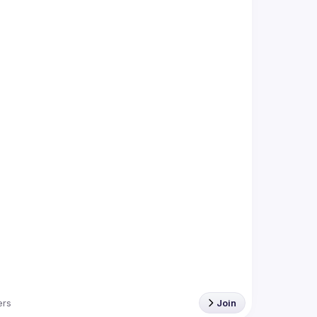
rs
Join