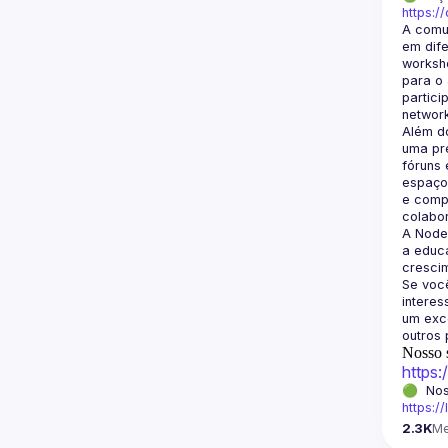
https:/
A comu
em dife
worksho
para o 
partici
Além d
uma pre
fóruns 
espaço 
e compa
A Node
a educa
crescim
Se você
intere
um exce
Nosso s
https
https:/
2.3K
M