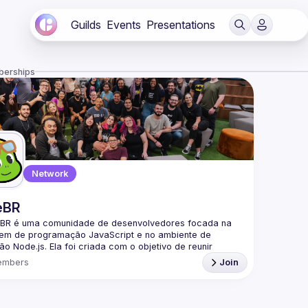
Guilds
Events
Presentations
berships
Network
eBR
BR é uma comunidade de desenvolvedores focada na 
gem de programação JavaScript e no ambiente de 
o Node.js. Ela foi criada com o objetivo de reunir 
adores brasileiros interessados em compartilhar 
embers
Join
mentos, trocar experiências e fortalecer a comunidade 
a parte da nossa comunidade no Discord ->
/discord.gg/rbNpcCu4