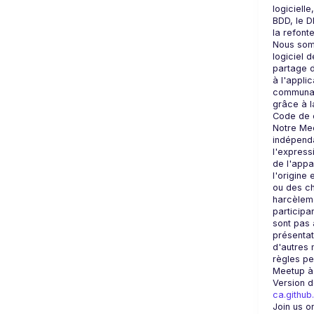
logicielle
BDD, le DD
Nous som
logiciel 
partage d
à l'applic
communaut
Notre Mee
indépenda
l'expressi
de l'appa
l'origine 
ou des ch
harcèleme
participa
sont pas 
présentati
d'autres 
règles pe
Version dé
ca.github
Join us o