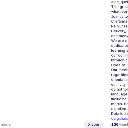
#loc_qué
This grou
Join us t
Craftsman
Pair/Ense
Delivery,
We are a 
dedicated
learning 
our commu
Our meetu
regardles
orientati
ethnicity,
do not to
language 
including 
media. Pa
Detailed 
ca.github
mbers
Join
126
Mem