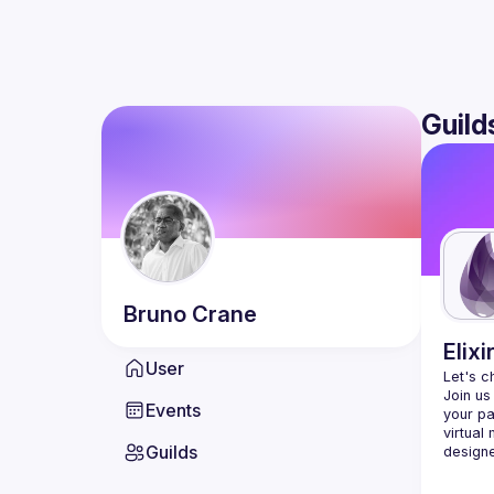
Guild
Bruno
Crane
Elixi
User
Let's c
Join us
Events
your pa
virtual
Guilds