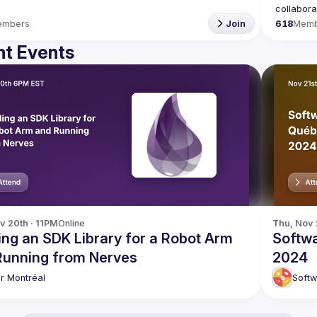
embers
Join
618
Memb
t Events
v 20th · 11PM
Online
Thu, Nov 
ing an SDK Library for a Robot Arm
Softw
Running from Nerves
2024
xir Montréal
Softw