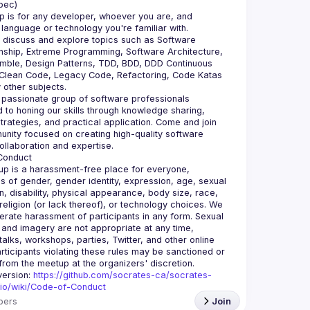
bec)
p is for any developer, whoever you are, and 
o discuss and explore topics such as Software 
ship, Extreme Programming, Software Architecture, 
mble, Design Patterns, TDD, BDD, DDD Continuous 
 Clean Code, Legacy Code, Refactoring, Code Katas 
passionate group of software professionals 
 to honing our skills through knowledge sharing, 
strategies, and practical application. Come and join 
nity focused on creating high-quality software 
p is a harassment-free place for everyone, 
s of gender, gender identity, expression, age, sexual 
on, disability, physical appearance, body size, race, 
 religion (or lack thereof), or technology choices. We 
lerate harassment of participants in any form. Sexual 
and imagery are not appropriate at any time, 
talks, workshops, parties, Twitter, and other online 
rticipants violating these rules may be sanctioned or 
version: 
https://github.com/socrates-ca/socrates-
.io/wiki/Code-of-Conduct
bers
Join