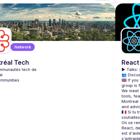
Network
réal Tech
React
▶️ 
Talks: 
👥 Discus
🇬🇧 If yo
We meet e
tools, fea
Montreal 
🇫🇷 Si tu
On se ren
React, de 
est d'aid
s'entraid