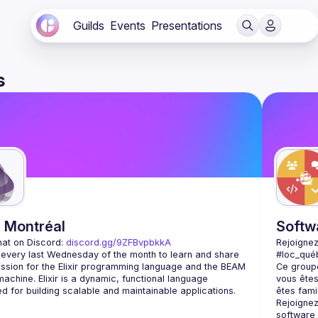
Guilds
Events
Presentations
s
r Montréal
Softw
hat on Discord: 
discord.gg/9ZFBvpbkkA
Rejoignez
 every last Wednesday of the month to learn and share 
#loc_qué
ssion for the Elixir programming language and the BEAM 
Ce groupe
 machine. Elixir is a dynamic, functional language 
vous êtes
Rejoignez
software 