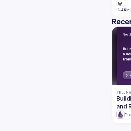
1.4K
M
Recen
Thu, No
Build
and 
Eli