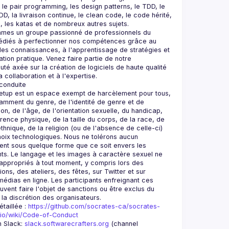
, le pair programming, les design patterns, le TDD, le 
D, la livraison continue, le clean code, le code hérité, 
mes un groupe passionné de professionnels du 
dédiés à perfectionner nos compétences grâce au 
es connaissances, à l'apprentissage de stratégies et 
ation pratique. Venez faire partie de notre 
é axée sur la création de logiciels de haute qualité 
tup est un espace exempt de harcèlement pour tous, 
mment du genre, de l'identité de genre et de 
on, de l'âge, de l'orientation sexuelle, du handicap, 
rence physique, de la taille du corps, de la race, de 
ethnique, de la religion (ou de l'absence de celle-ci) 
oix technologiques. Nous ne tolérons aucun 
nt sous quelque forme que ce soit envers les 
nts. Le langage et les images à caractère sexuel ne 
appropriés à tout moment, y compris lors des 
ons, des ateliers, des fêtes, sur Twitter et sur 
médias en ligne. Les participants enfreignant ces 
uvent faire l'objet de sanctions ou être exclus du 
taillée : 
https://github.com/socrates-ca/socrates-
.io/wiki/Code-of-Conduct
n Slack: 
slack.softwarecrafters.org
 (channel 