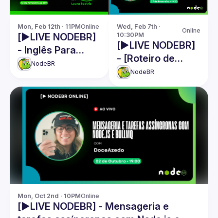
Mon, Feb 12th · 11PM
Online
Wed, Feb 7th · 
Online
[▶️LIVE NODEBR]
10:30PM
[▶️LIVE NODEBR]
- Inglês Para
- [Roteiro de
Mercado De
NodeBR
Engenharia de
NodeBR
Desenvolvimento
dados para 2024]
- Laura Beatris
Mon, Oct 2nd · 10PM
Online
[▶️LIVE NODEBR] - Mensageria e