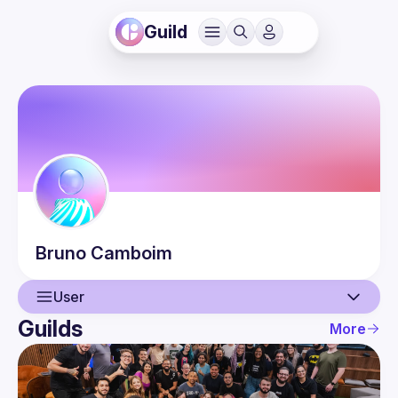
Guild
Bruno
Camboim
User
Guilds
More
User
Events