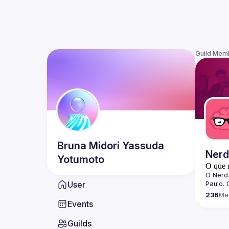
Guild Mem
Bruna Midori
Yassuda
Ner
Yotumoto
O que 
O 
Nerd
User
Paulo. 
dissemi
236
Me
tecnolo
Events
quebra
Sobre 
Guilds
Todos o