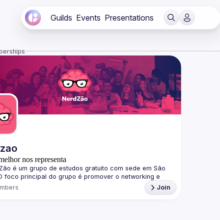
Guilds
Events
Presentations
berships
dzao
melhor nos representa
Zão
 é um grupo de estudos gratuito com sede em São 
O foco principal do grupo é promover o networking e 
nar o conhecimento sobre softwares, plataformas, 
mbers
Join
gias e linguagens de programação de forma divertida, 
ndo o paradigma de complexidade no aprendizado.
os Eventos
s eventos são gratuitos e qualquer pessoa pode 