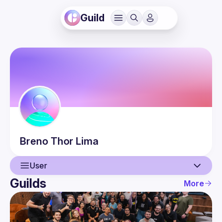
Guild
Breno Thor
Lima
User
Guilds
More
User
Events